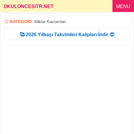
OKULONCESiTR.NET
_
MENU
😏
KATEGORİ:
Miktar Kavramları
🥰 2026 Yılbaşı Takvimleri Kalıpları İndir 😍