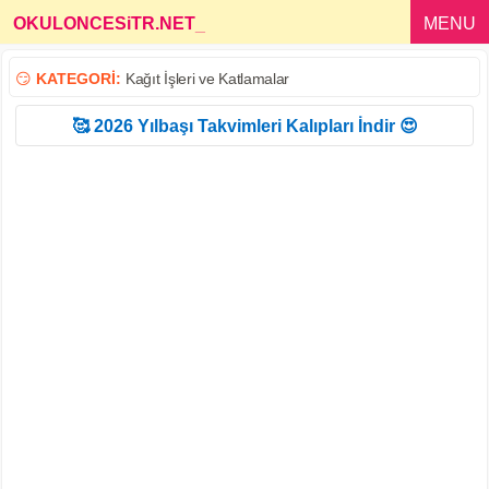
OKULONCESiTR.NET
_
MENU
😏
KATEGORİ:
Kağıt İşleri ve Katlamalar
🥰 2026 Yılbaşı Takvimleri Kalıpları İndir 😍