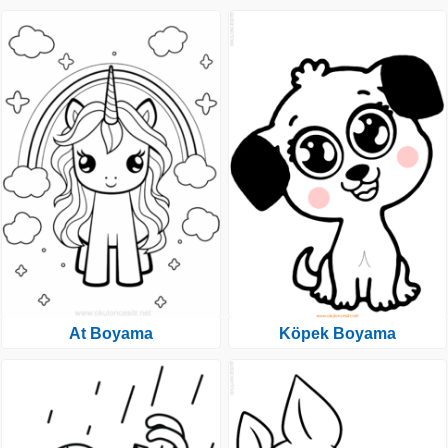
At Boyama
Köpek Boyama