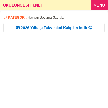
OKULONCESiTR.NET
_
MENU
😏
KATEGORİ:
Hayvan Boyama Sayfaları
🥰 2026 Yılbaşı Takvimleri Kalıpları İndir 😍