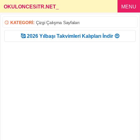
OKULONCESiTR.NET
_
MENU
😏
KATEGORİ:
Çizgi Çalışma Sayfaları
🥰 2026 Yılbaşı Takvimleri Kalıpları İndir 😍