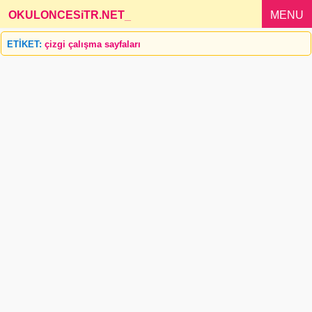
OKULONCESiTR.NET
_
MENU
ETİKET:
çizgi çalışma sayfaları