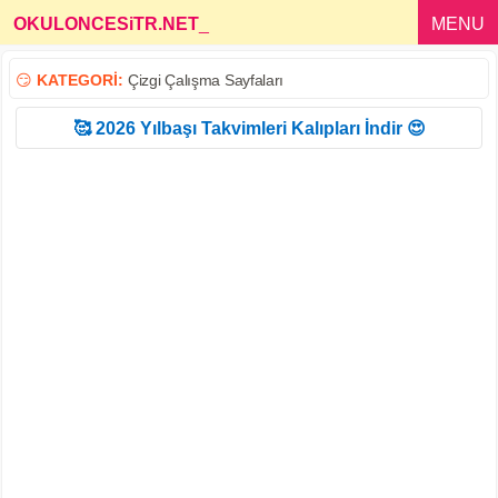
OKULONCESiTR.NET
_
MENU
😏
KATEGORİ:
Çizgi Çalışma Sayfaları
🥰 2026 Yılbaşı Takvimleri Kalıpları İndir 😍