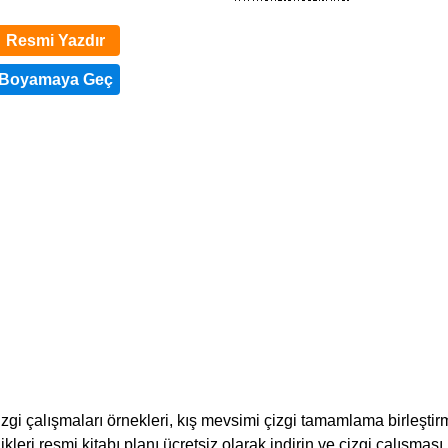
Resmi Yazdır
izgi çalışmaları örnekleri, kış mevsimi çizgi tamamlama birleşti
kleri resmi kitabı planı ücretsiz olarak indirin ve çizgi çalışması