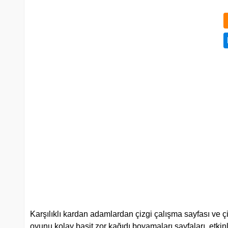
Karşılıklı kardan adamlardan çizgi çalışma sayfası ve ç
oyunu kolay basit zor kağıdı boyamaları sayfaları, etkinli