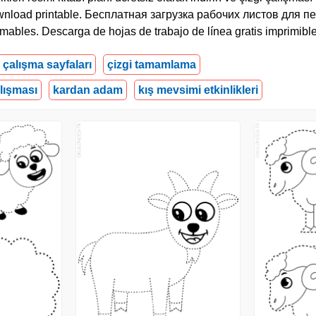
s download printable. Бесплатная загрузка рабочих листов для п
rimables. Descarga de hojas de trabajo de línea gratis imprimibl
i çalışma sayfaları
çizgi tamamlama
lışması
kardan adam
kış mevsimi etkinlikleri