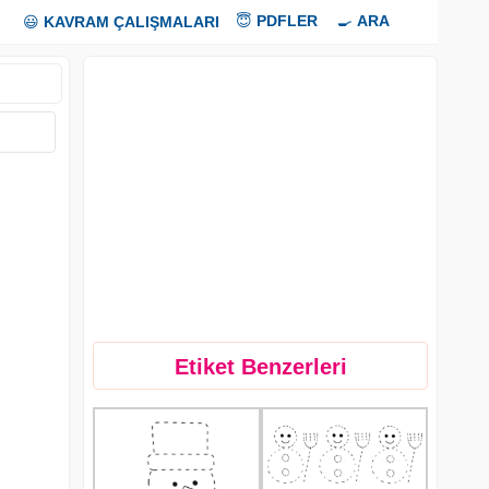
😇
PDFLER
🍳
ARA
😃
KAVRAM ÇALIŞMALARI
Etiket Benzerleri