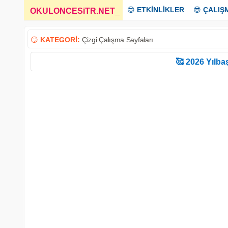
😍
ETKİNLİKLER
😎
ÇALIŞ
OKULONCESiTR.NET
_
😏
KATEGORİ:
Çizgi Çalışma Sayfaları
🥰 2026 Yılbaş