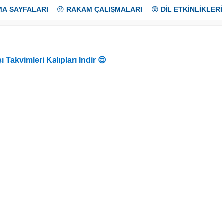
MA SAYFALARI
😜
RAKAM ÇALIŞMALARI
😲
DİL ETKİNLİKLERİ
ı Takvimleri Kalıpları İndir 😍