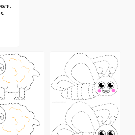
ечати.
es.