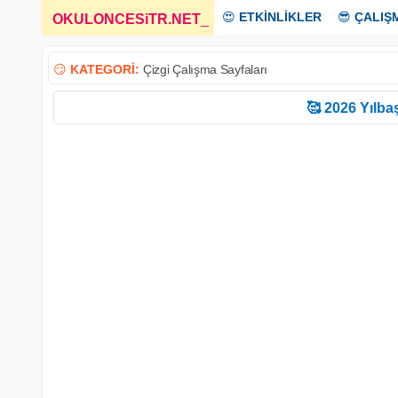
😍
ETKİNLİKLER
😎
ÇALIŞ
OKULONCESiTR.NET
_
😏
KATEGORİ:
Çizgi Çalışma Sayfaları
🥰 2026 Yılbaş