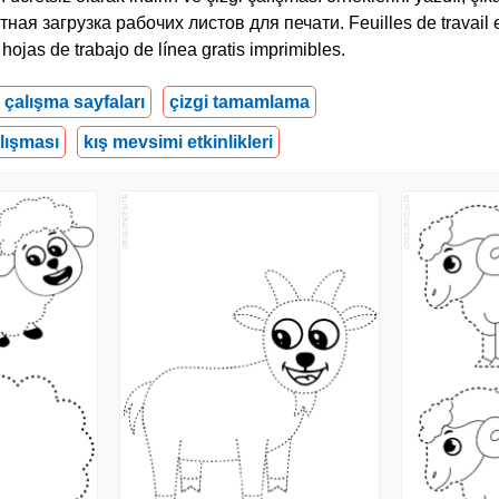
атная загрузка рабочих листов для печати. Feuilles de travail 
hojas de trabajo de línea gratis imprimibles.
i çalışma sayfaları
çizgi tamamlama
lışması
kış mevsimi etkinlikleri