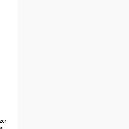
 zor
rt,