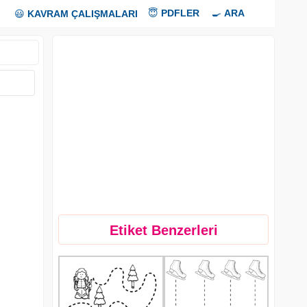
😇
PDFLER
🍳
ARA
😃
KAVRAM ÇALIŞMALARI
Etiket Benzerleri