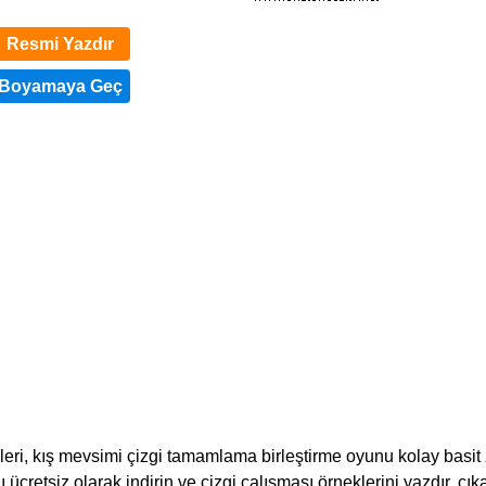
Resmi Yazdır
kleri, kış mevsimi çizgi tamamlama birleştirme oyunu kolay basit
ı ücretsiz olarak indirin ve çizgi çalışması örneklerini yazdır, çıka