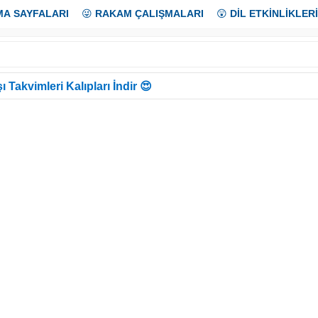
MA SAYFALARI
😜
RAKAM ÇALIŞMALARI
😲
DİL ETKİNLİKLERİ
ı Takvimleri Kalıpları İndir 😍