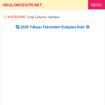
OKULONCESiTR.NET
_
MENU
😏
KATEGORİ:
Çizgi Çalışma Sayfaları
🥰 2026 Yılbaşı Takvimleri Kalıpları İndir 😍