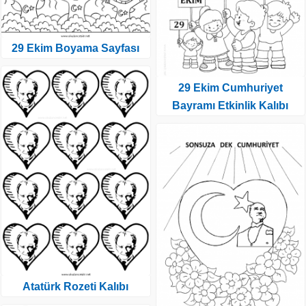
29 Ekim Boyama Sayfası
29 Ekim Cumhuriyet
Bayramı Etkinlik Kalıbı
Atatürk Rozeti Kalıbı