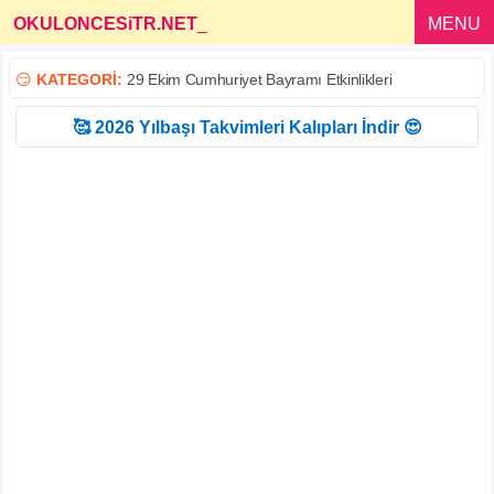
OKULONCESiTR.NET
_
MENU
😏
KATEGORİ:
29 Ekim Cumhuriyet Bayramı Etkinlikleri
🥰 2026 Yılbaşı Takvimleri Kalıpları İndir 😍