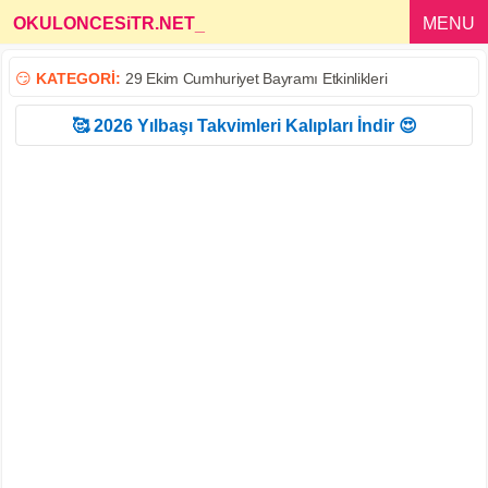
OKULONCESiTR.NET
_
MENU
😏
KATEGORİ:
29 Ekim Cumhuriyet Bayramı Etkinlikleri
🥰 2026 Yılbaşı Takvimleri Kalıpları İndir 😍