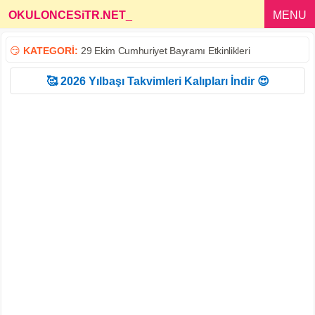
OKULONCESiTR.NET
_
MENU
😏
KATEGORİ:
29 Ekim Cumhuriyet Bayramı Etkinlikleri
🥰 2026 Yılbaşı Takvimleri Kalıpları İndir 😍