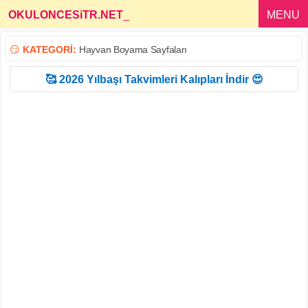
OKULONCESiTR.NET
_
MENU
😏
KATEGORİ:
Hayvan Boyama Sayfaları
🥰 2026 Yılbaşı Takvimleri Kalıpları İndir 😍