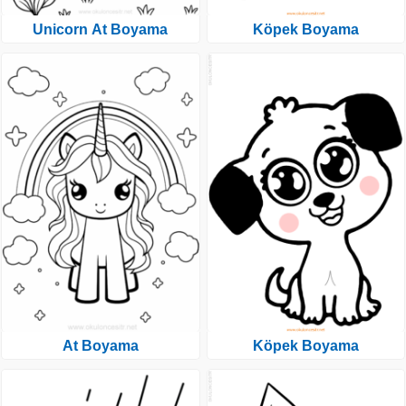
Unicorn At Boyama
Köpek Boyama
At Boyama
Köpek Boyama