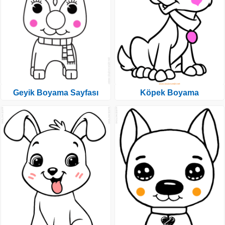
Geyik Boyama Sayfası
Köpek Boyama