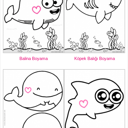
Balina Boyama
Köpek Balığı Boyama