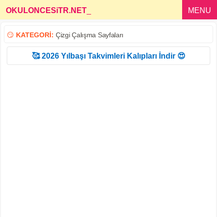
OKULONCESiTR.NET
_
MENU
😏
KATEGORİ:
Çizgi Çalışma Sayfaları
🥰 2026 Yılbaşı Takvimleri Kalıpları İndir 😍