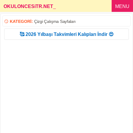
OKULONCESiTR.NET
_
MENU
😏
KATEGORİ:
Çizgi Çalışma Sayfaları
🥰 2026 Yılbaşı Takvimleri Kalıpları İndir 😍