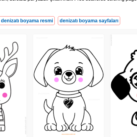
denizatı boyama resmi
denizatı boyama sayfaları