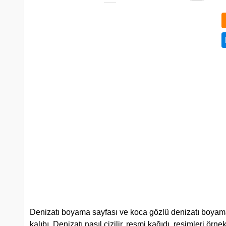
Denizatı boyama sayfası ve koca gözlü denizatı boyamal
kalıbı. Denizatı nasıl çizilir, resmi kağıdı, resimleri örn