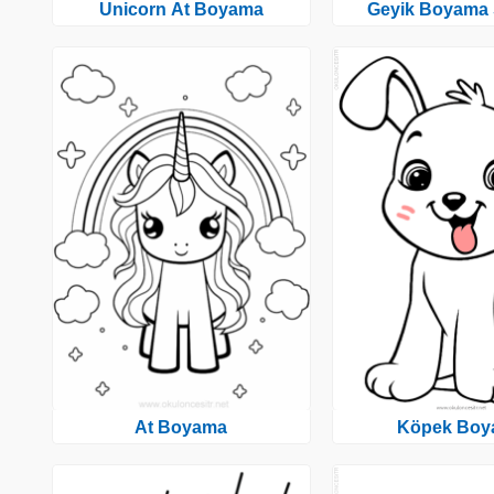
Unicorn At Boyama
Geyik Boyama 
At Boyama
Köpek Boy