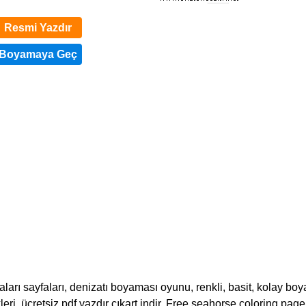
Resmi Yazdır
arı sayfaları, denizatı boyaması oyunu, renkli, basit, kolay bo
ekleri, ücretsiz pdf yazdır çıkart indir. Free seahorse coloring page