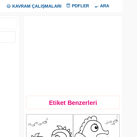
😇
PDFLER
🍳
ARA
😃
KAVRAM ÇALIŞMALARI
Etiket Benzerleri