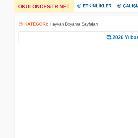
😍
ETKİNLİKLER
😎
ÇALIŞ
OKULONCESiTR.NET
_
😏
KATEGORİ:
Hayvan Boyama Sayfaları
🥰 2026 Yılbaş