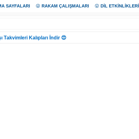
MA SAYFALARI
😜
RAKAM ÇALIŞMALARI
😲
DİL ETKİNLİKLERİ
ı Takvimleri Kalıpları İndir 😍