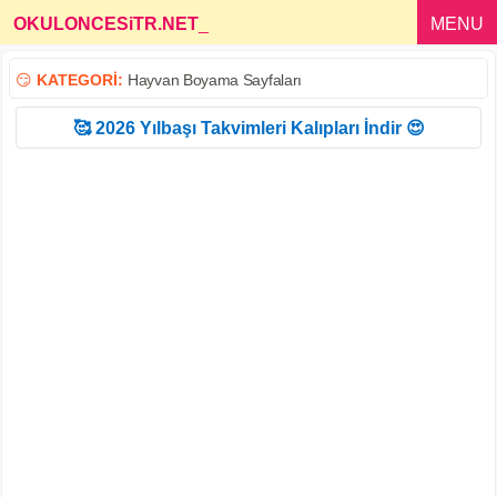
OKULONCESiTR.NET
_
MENU
😏
KATEGORİ:
Hayvan Boyama Sayfaları
🥰 2026 Yılbaşı Takvimleri Kalıpları İndir 😍