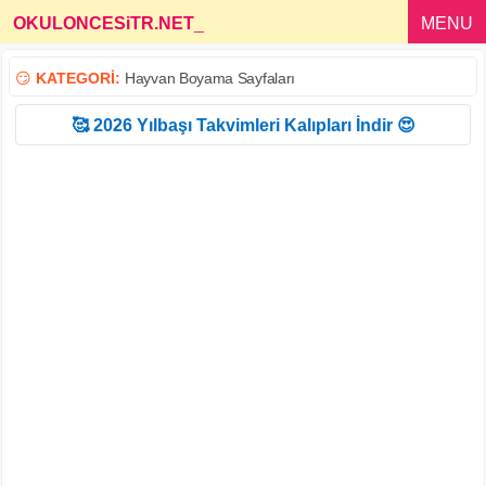
OKULONCESiTR.NET
_
MENU
😏
KATEGORİ:
Hayvan Boyama Sayfaları
🥰 2026 Yılbaşı Takvimleri Kalıpları İndir 😍