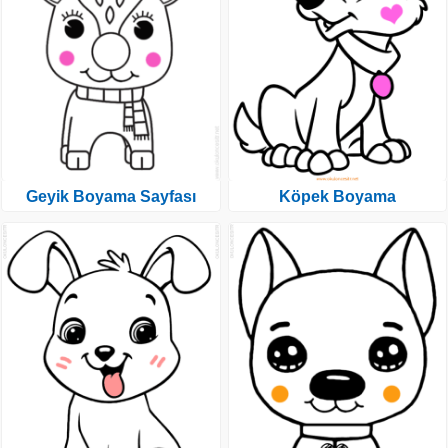
Geyik Boyama Sayfası
Köpek Boyama