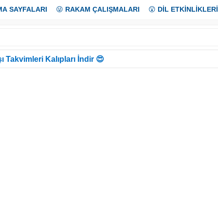
MA SAYFALARI
😜
RAKAM ÇALIŞMALARI
😲
DİL ETKİNLİKLERİ
ı Takvimleri Kalıpları İndir 😍