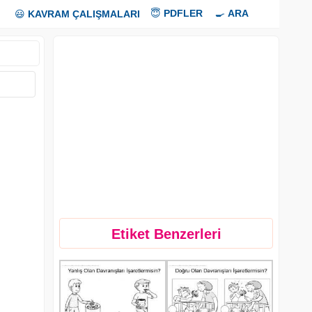
😇
PDFLER
🍳
ARA
😃
KAVRAM ÇALIŞMALARI
Etiket Benzerleri