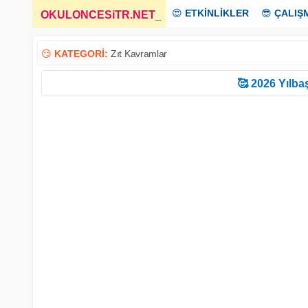
😍
ETKİNLİKLER
😎
ÇALIŞ
OKULONCESiTR.NET
_
😏
KATEGORİ:
Zıt Kavramlar
🥰 2026 Yılbaş