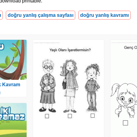
 download printable.
ı
doğru yanlış çalışma sayfası
doğru yanlış kavramı
ık Kavram
u