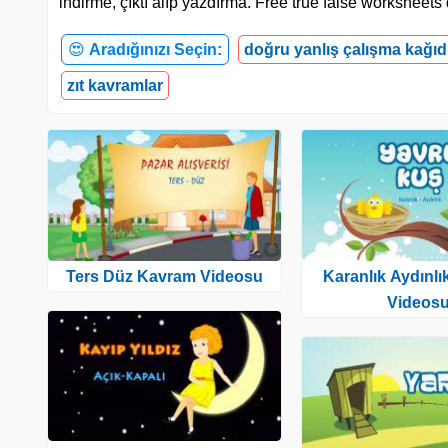
indirme, çıktı alıp yazdırma. Free true false worksheets
😍
Aradığınızı Seçin:
doğru yanlış çalışma kağıd
zıt kavramlar
Ters Düz Kavram Videosu
Karanlık Aydınl
Videos