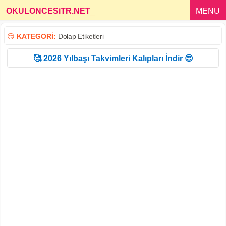
OKULONCESiTR.NET
_
MENU
😏
KATEGORİ:
Dolap Etiketleri
🥰 2026 Yılbaşı Takvimleri Kalıpları İndir 😍