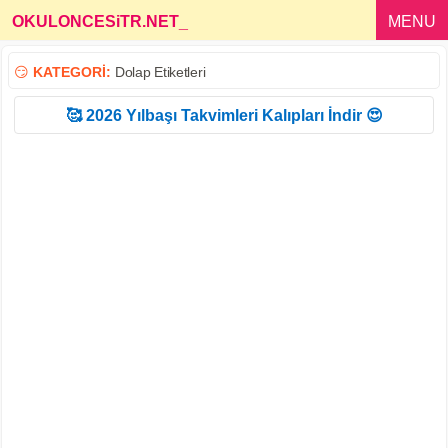
OKULONCESiTR.NET
_
MENU
😏
KATEGORİ:
Dolap Etiketleri
🥰 2026 Yılbaşı Takvimleri Kalıpları İndir 😍