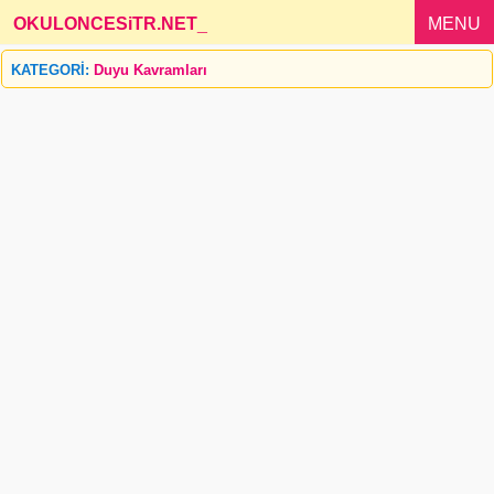
OKULONCESiTR.NET
_
MENU
KATEGORİ:
Duyu Kavramları