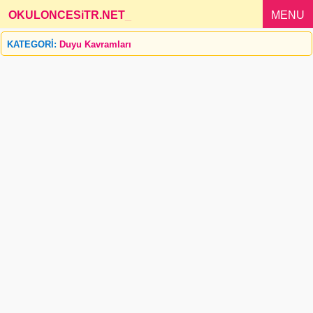
OKULONCESiTR.NET
_
MENU
KATEGORİ:
Duyu Kavramları