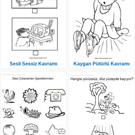
Sesli Sessiz Kavramı
Kaygan Pütürlü Kavramı