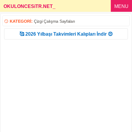
OKULONCESiTR.NET
_
MENU
😏
KATEGORİ:
Çizgi Çalışma Sayfaları
🥰 2026 Yılbaşı Takvimleri Kalıpları İndir 😍