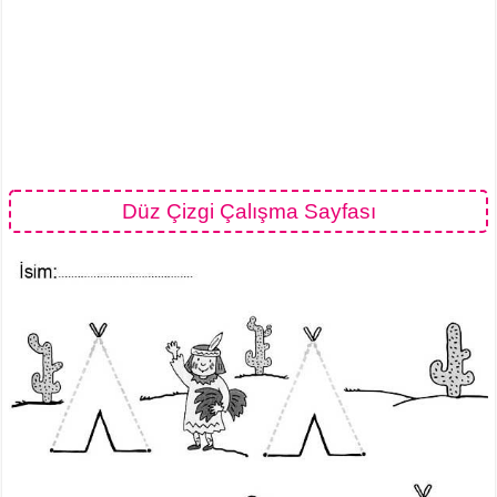
Düz Çizgi Çalışma Sayfası