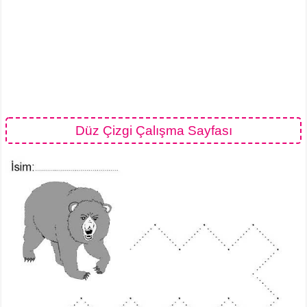
Düz Çizgi Çalışma Sayfası