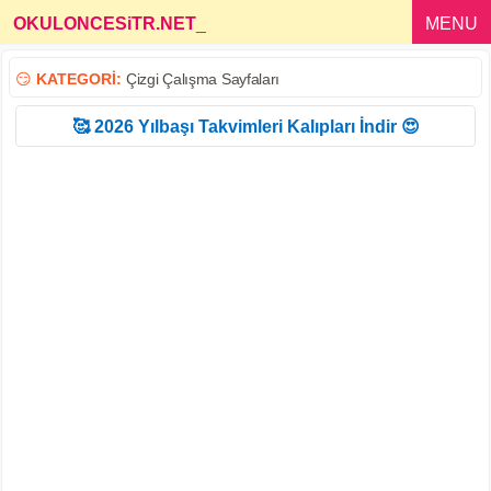
OKULONCESiTR.NET
_
MENU
😏
KATEGORİ:
Çizgi Çalışma Sayfaları
🥰 2026 Yılbaşı Takvimleri Kalıpları İndir 😍