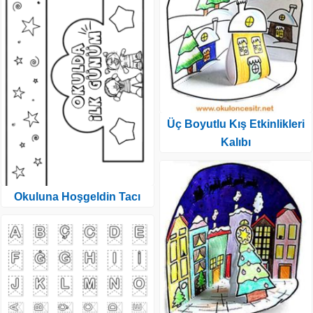
Üç Boyutlu Kış Etkinlikleri
Kalıbı
Okuluna Hoşgeldin Tacı