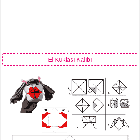
El Kuklası Kalıbı