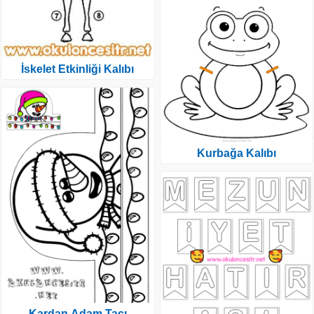
İskelet Etkinliği Kalıbı
Kurbağa Kalıbı
Kardan Adam Tacı