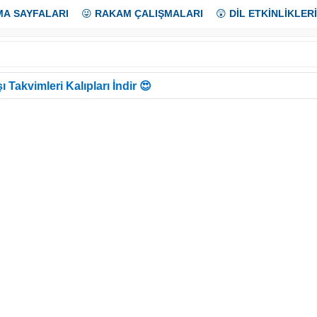
MA SAYFALARI
😜
RAKAM ÇALIŞMALARI
😲
DİL ETKİNLİKLERİ
ı Takvimleri Kalıpları İndir 😍