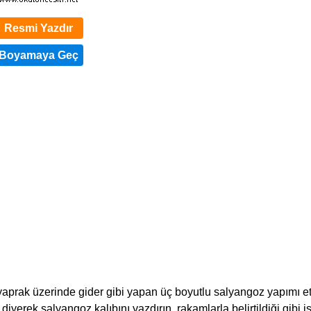
Resmi Yazdır
 yaprak üzerinde gider gibi yapan üç boyutlu salyangoz yapımı etk
 diyerek salyangoz kalıbını yazdırın, rakamlarla belirtildiği gibi i