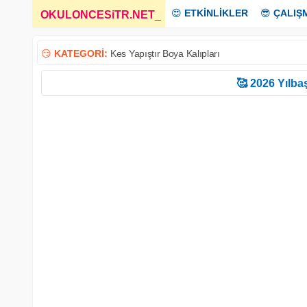
😍
ETKİNLİKLER
😎
ÇALIŞ
OKULONCESiTR.NET
_
😏
KATEGORİ:
Kes Yapıştır Boya Kalıpları
🥰 2026 Yılbaş