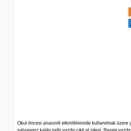
Okul öncesi anasınıfı etkinliklerinde kullanılmak üzere
salyangoz kalıbı indir yazdır çıktı al sitesi. Resmi yazdır