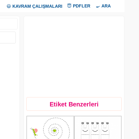
😇
PDFLER
🍳
ARA
😃
KAVRAM ÇALIŞMALARI
Etiket Benzerleri