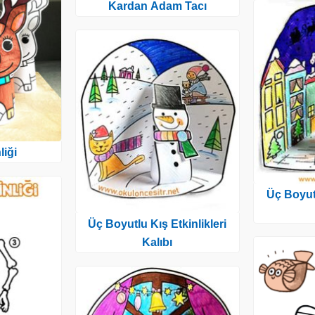
Kardan Adam Tacı
liği
Üç Boyutl
Üç Boyutlu Kış Etkinlikleri
Kalıbı