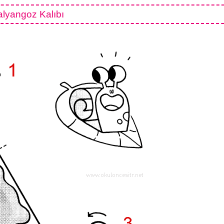
alyangoz Kalıbı