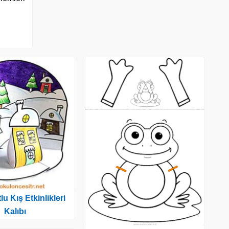
u Kış Etkinlikleri
Kalıbı