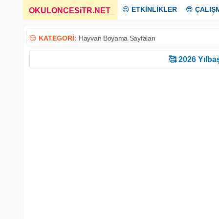
😍
ETKİNLİKLER
😎
ÇALIŞ
OKULONCESiTR.NET
_
😏
KATEGORİ:
Hayvan Boyama Sayfaları
🥰 2026 Yılbaş