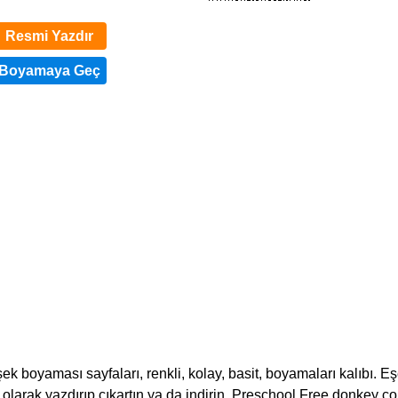
Resmi Yazdır
boyaması sayfaları, renkli, kolay, basit, boyamaları kalıbı. E
pdf olarak yazdırıp çıkartın ya da indirin. Preschool Free donkey co