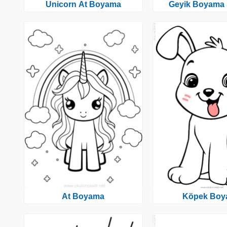
Unicorn At Boyama
Geyik Boyama 
At Boyama
Köpek Boy