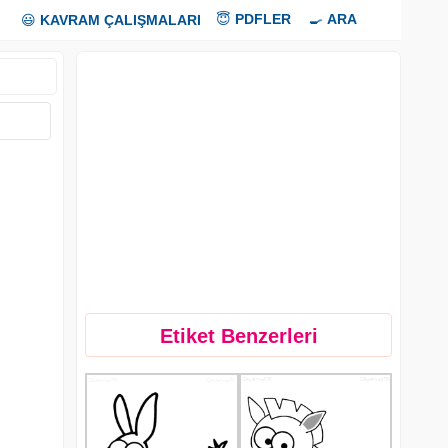
😇
PDFLER
🍳
ARA
😃
KAVRAM ÇALIŞMALARI
Etiket Benzerleri