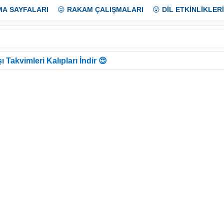
MA SAYFALARI
😜
RAKAM ÇALIŞMALARI
😲
DİL ETKİNLİKLERİ
ı Takvimleri Kalıpları İndir 😍