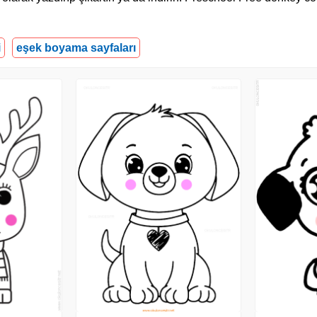
i
eşek boyama sayfaları