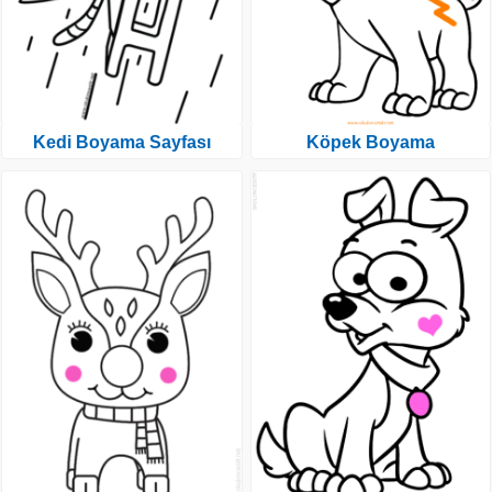
Kedi Boyama Sayfası
Köpek Boyama