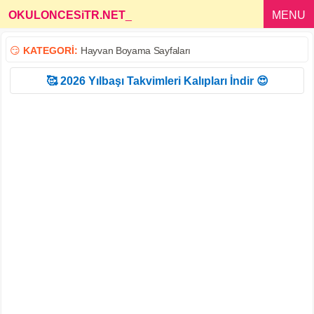
OKULONCESiTR.NET
_
MENU
😏
KATEGORİ:
Hayvan Boyama Sayfaları
🥰 2026 Yılbaşı Takvimleri Kalıpları İndir 😍