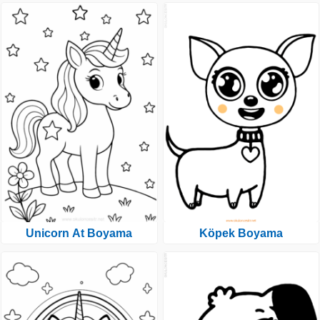
Unicorn At Boyama
Köpek Boyama