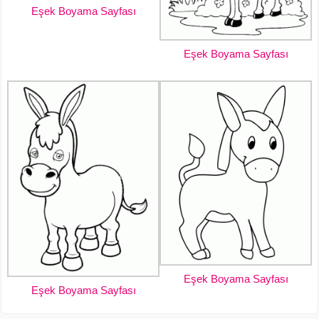
Eşek Boyama Sayfası
Eşek Boyama Sayfası
Eşek Boyama Sayfası
Eşek Boyama Sayfası