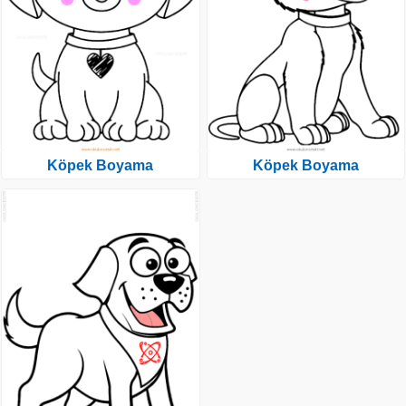
Köpek Boyama
Köpek Boyama