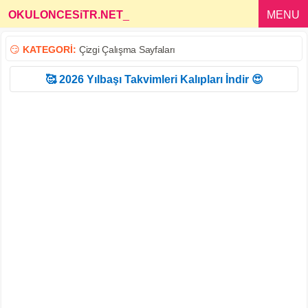
OKULONCESiTR.NET
_
MENU
😏
KATEGORİ:
Çizgi Çalışma Sayfaları
🥰 2026 Yılbaşı Takvimleri Kalıpları İndir 😍