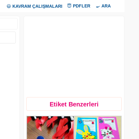
😇
PDFLER
🍳
ARA
😃
KAVRAM ÇALIŞMALARI
Etiket Benzerleri