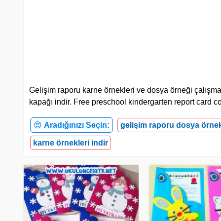
Gelişim raporu karne örnekleri ve dosya örneği çalışmala
kapağı indir. Free preschool kindergarten report card co
😍
Aradığınızı Seçin:
gelişim raporu dosya örnek
karne örnekleri indir