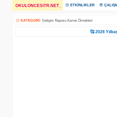
😍
ETKİNLİKLER
😎
ÇALIŞ
OKULONCESiTR.NET
_
😏
KATEGORİ:
Gelişim Raporu Karne Örnekleri
🥰 2026 Yılbaş