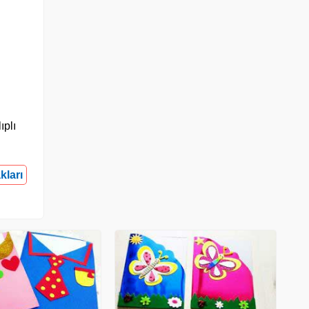
ıplı
kları