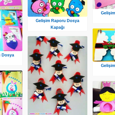
Gelişi
Gelişim Raporu Dosya
Kapağı
u Dosya
Gelişi