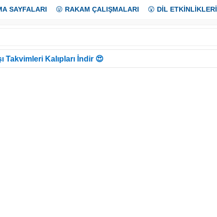
MA SAYFALARI
😜
RAKAM ÇALIŞMALARI
😲
DİL ETKİNLİKLERİ
ı Takvimleri Kalıpları İndir 😍