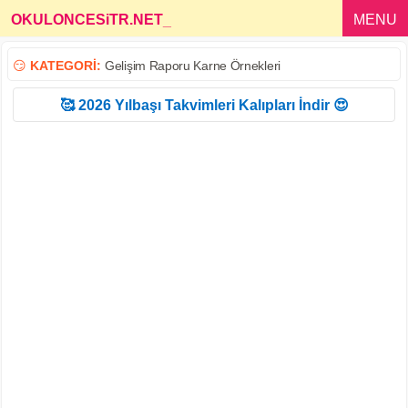
OKULONCESiTR.NET
_
MENU
😏
KATEGORİ:
Gelişim Raporu Karne Örnekleri
🥰 2026 Yılbaşı Takvimleri Kalıpları İndir 😍