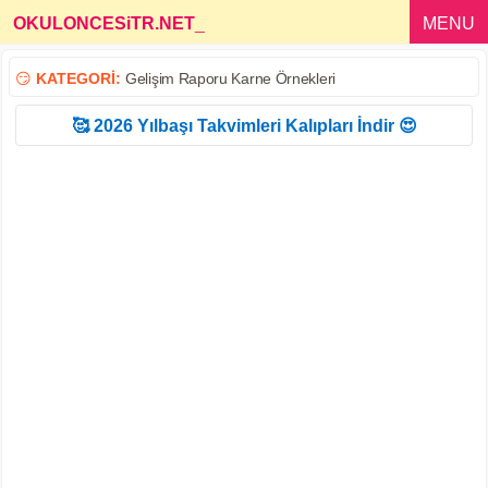
OKULONCESiTR.NET
_
MENU
😏
KATEGORİ:
Gelişim Raporu Karne Örnekleri
🥰 2026 Yılbaşı Takvimleri Kalıpları İndir 😍