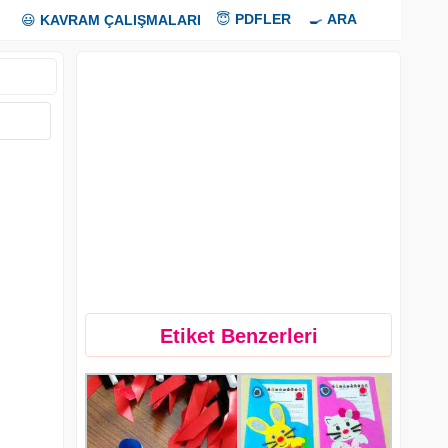
😇
PDFLER
🍳
ARA
😃
KAVRAM ÇALIŞMALARI
Etiket Benzerleri