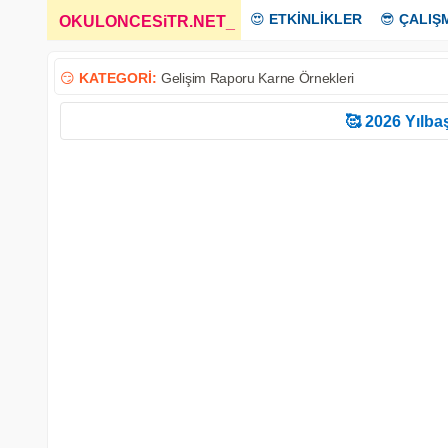
😍
ETKİNLİKLER
😎
ÇALIŞ
OKULONCESiTR.NET
_
😏
KATEGORİ:
Gelişim Raporu Karne Örnekleri
🥰 2026 Yılbaş