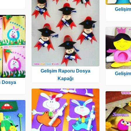
Gelişi
Gelişim Raporu Dosya
Gelişi
Kapağı
u Dosya