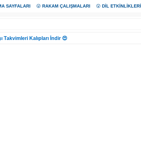
MA SAYFALARI
😜
RAKAM ÇALIŞMALARI
😲
DİL ETKİNLİKLERİ
ı Takvimleri Kalıpları İndir 😍