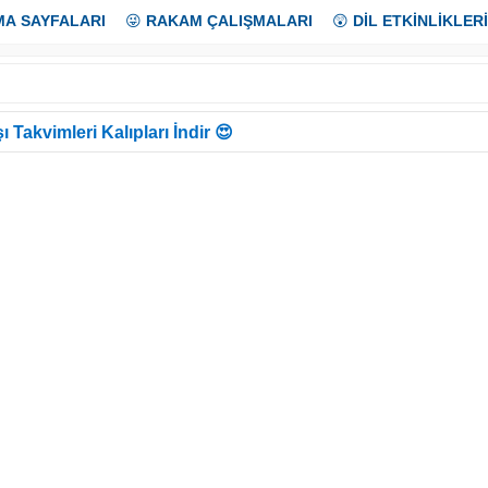
MA SAYFALARI
😜
RAKAM ÇALIŞMALARI
😲
DİL ETKİNLİKLERİ
ı Takvimleri Kalıpları İndir 😍