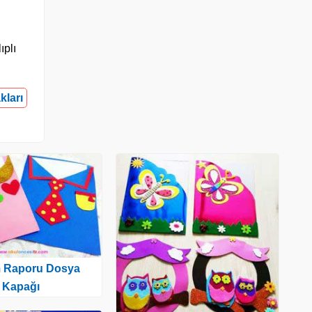
ıplı
kları
m Raporu Dosya
Kapağı