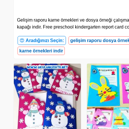
Gelişim raporu karne örnekleri ve dosya örneği çalışmala
kapağı indir. Free preschool kindergarten report card co
😍
Aradığınızı Seçin:
gelişim raporu dosya örnek
karne örnekleri indir