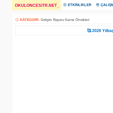
😍
ETKİNLİKLER
😎
ÇALIŞ
OKULONCESiTR.NET
_
😏
KATEGORİ:
Gelişim Raporu Karne Örnekleri
🥰 2026 Yılbaş