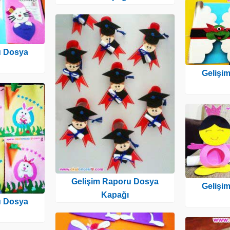
u Dosya
Gelişi
Gelişim Raporu Dosya
Gelişi
Kapağı
u Dosya