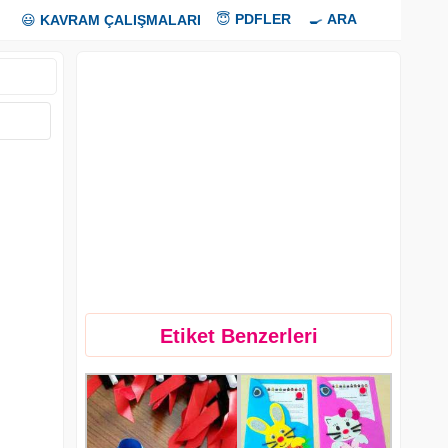
😇
PDFLER
🍳
ARA
😃
KAVRAM ÇALIŞMALARI
Etiket Benzerleri