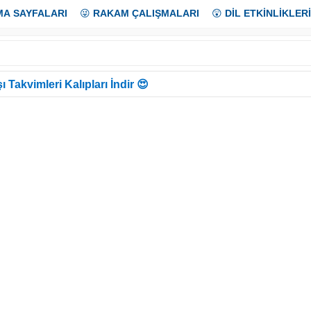
MA SAYFALARI
😜
RAKAM ÇALIŞMALARI
😲
DİL ETKİNLİKLERİ
ı Takvimleri Kalıpları İndir 😍