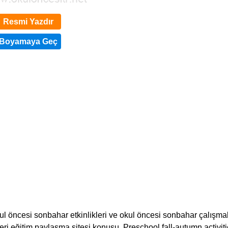
Resmi Yazdır
ul öncesi sonbahar etkinlikleri ve okul öncesi sonbahar çalışmal
eri eğitim paylaşma sitesi konusu. Preschool fall-autumn activiti