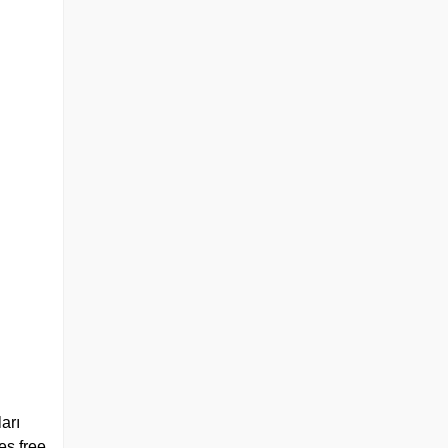
arı
es free