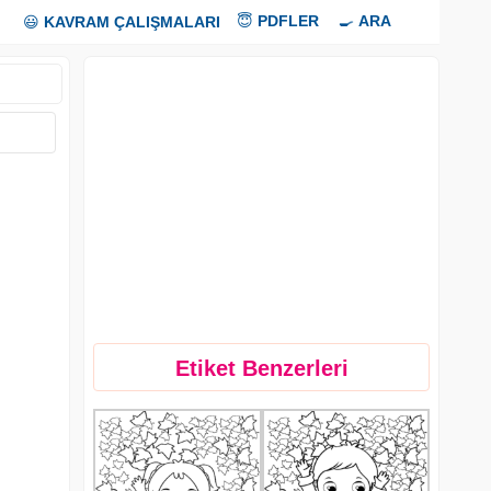
😇
PDFLER
🍳
ARA
😃
KAVRAM ÇALIŞMALARI
Etiket Benzerleri