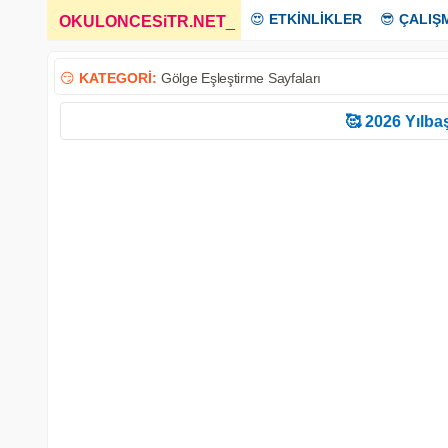
😍
ETKİNLİKLER
😎
ÇALIŞ
OKULONCESiTR.NET
_
😏
KATEGORİ:
Gölge Eşleştirme Sayfaları
🥰 2026 Yılbaş