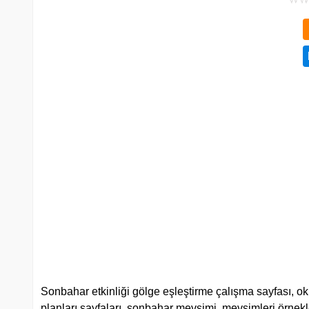
Sonbahar etkinliği gölge eşleştirme çalışma sayfası, ok
planları sayfaları, sonbahar mevsimi, mevsimleri örnekl