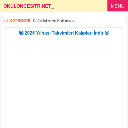
OKULONCESiTR.NET
_
MENU
😏
KATEGORİ:
Kağıt İşleri ve Katlamalar
🥰 2026 Yılbaşı Takvimleri Kalıpları İndir 😍