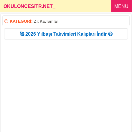
OKULONCESiTR.NET
_
MENU
😏
KATEGORİ:
Zıt Kavramlar
🥰 2026 Yılbaşı Takvimleri Kalıpları İndir 😍