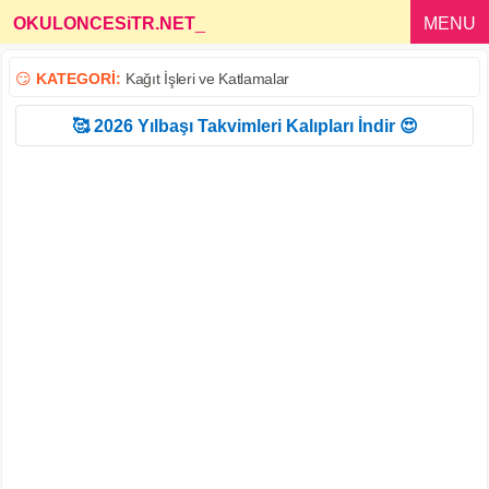
OKULONCESiTR.NET
_
MENU
😏
KATEGORİ:
Kağıt İşleri ve Katlamalar
🥰 2026 Yılbaşı Takvimleri Kalıpları İndir 😍