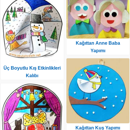
Kağıttan Anne Baba
Yapımı
Üç Boyutlu Kış Etkinlikleri
Kalıbı
Kağıttan Kuş Yapımı