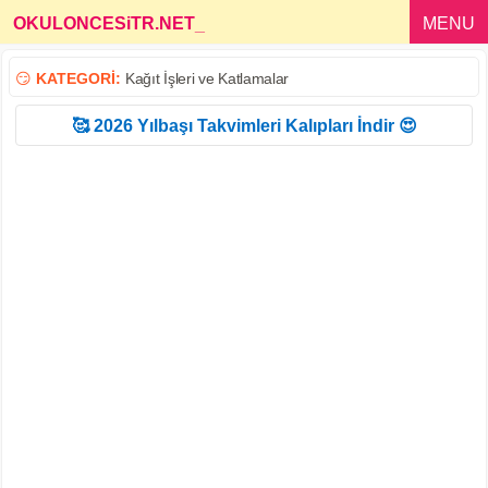
OKULONCESiTR.NET
_
MENU
😏
KATEGORİ:
Kağıt İşleri ve Katlamalar
🥰 2026 Yılbaşı Takvimleri Kalıpları İndir 😍