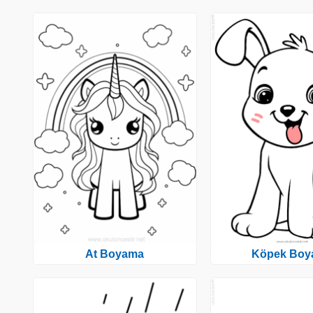
At Boyama
Köpek Boy