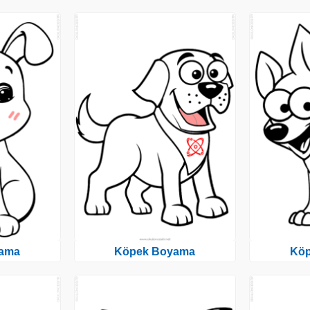
ama
Köpek Boyama
Kö