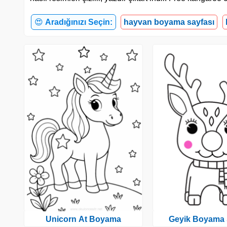
😍
Aradığınızı Seçin:
hayvan boyama sayfası
Unicorn At Boyama
Geyik Boyama 