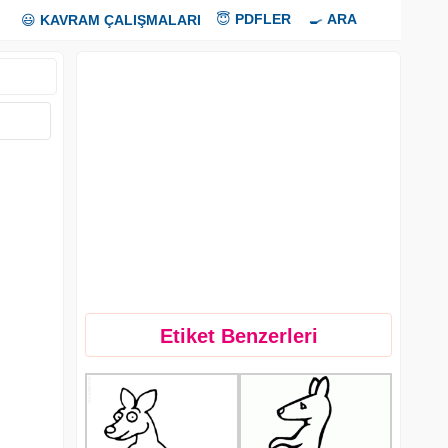
😇
PDFLER
🍳
ARA
😃
KAVRAM ÇALIŞMALARI
Etiket Benzerleri