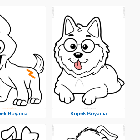
pek Boyama
Köpek Boyama