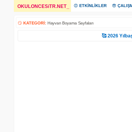
😍
ETKİNLİKLER
😎
ÇALIŞ
OKULONCESiTR.NET
_
😏
KATEGORİ:
Hayvan Boyama Sayfaları
🥰 2026 Yılbaş