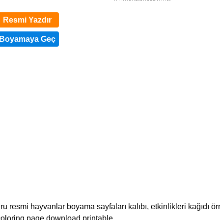
Resmi Yazdır
esmi hayvanlar boyama sayfaları kalıbı, etkinlikleri kağıdı ör
o coloring page download printable.