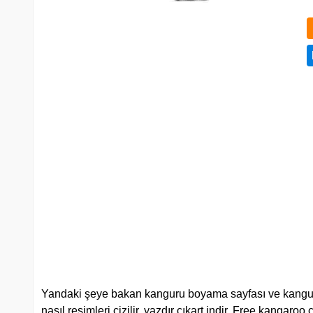
Yandaki şeye bakan kanguru boyama sayfası ve kanguru r
nasıl resimleri çizilir, yazdır çıkart indir. Free kangaro