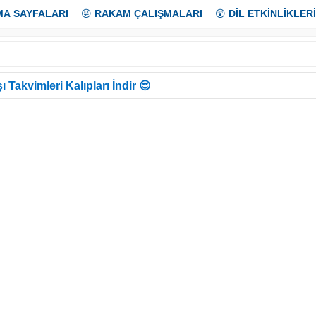
MA SAYFALARI
😜
RAKAM ÇALIŞMALARI
😲
DİL ETKİNLİKLERİ
ı Takvimleri Kalıpları İndir 😍