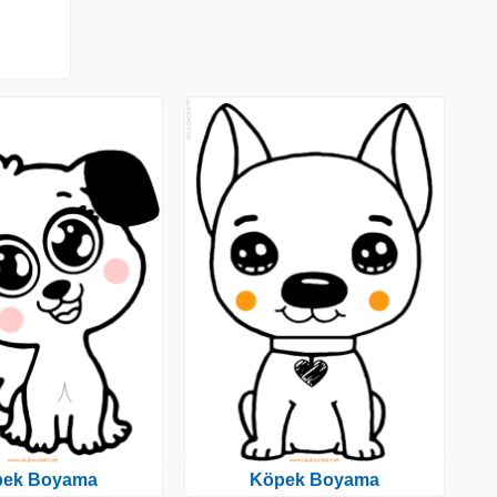
pek Boyama
Köpek Boyama