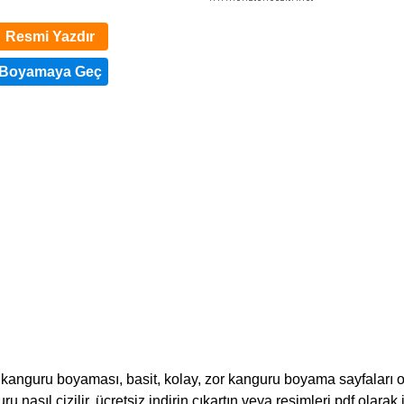
Resmi Yazdır
anguru boyaması, basit, kolay, zor kanguru boyama sayfaları 
 nasıl çizilir, ücretsiz indirin çıkartın veya resimleri pdf olarak i