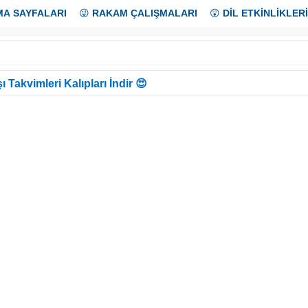
MA SAYFALARI
😜
RAKAM ÇALIŞMALARI
😲
DİL ETKİNLİKLERİ
ı Takvimleri Kalıpları İndir 😍