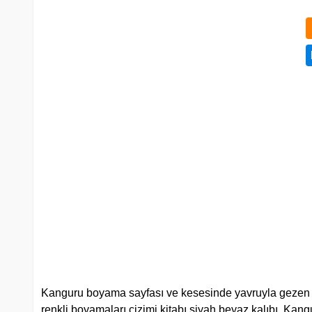
Kanguru boyama sayfası ve kesesinde yavruyla gezen k
renkli boyamaları çizimi kitabı siyah beyaz kalıbı. Kanguru