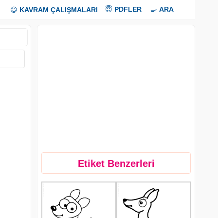
😇
PDFLER
🍳
ARA
😃
KAVRAM ÇALIŞMALARI
Etiket Benzerleri