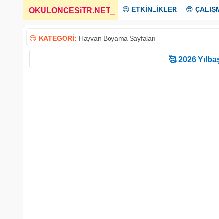
😍
ETKİNLİKLER
😎
ÇALIŞ
OKULONCESiTR.NET
_
😏
KATEGORİ:
Hayvan Boyama Sayfaları
🥰 2026 Yılbaş