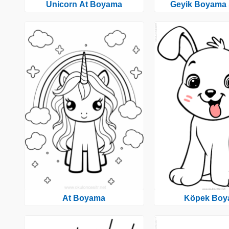
Unicorn At Boyama
Geyik Boyama 
At Boyama
Köpek Boy