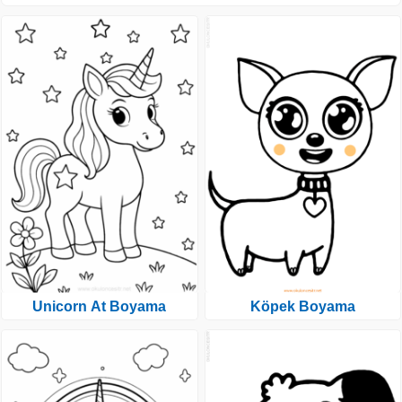
Unicorn At Boyama
Köpek Boyama