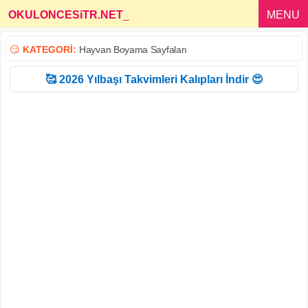
OKULONCESiTR.NET
_
MENU
😏
KATEGORİ:
Hayvan Boyama Sayfaları
🥰 2026 Yılbaşı Takvimleri Kalıpları İndir 😍