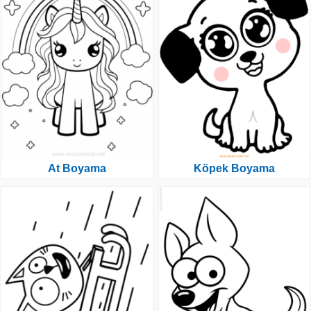
At Boyama
Köpek Boyama