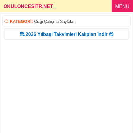
OKULONCESiTR.NET
_
MENU
😏
KATEGORİ:
Çizgi Çalışma Sayfaları
🥰 2026 Yılbaşı Takvimleri Kalıpları İndir 😍