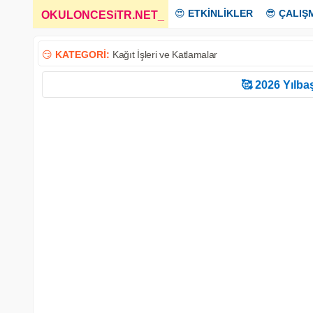
😍
ETKİNLİKLER
😎
ÇALIŞ
OKULONCESiTR.NET
_
😏
KATEGORİ:
Kağıt İşleri ve Katlamalar
🥰 2026 Yılbaş