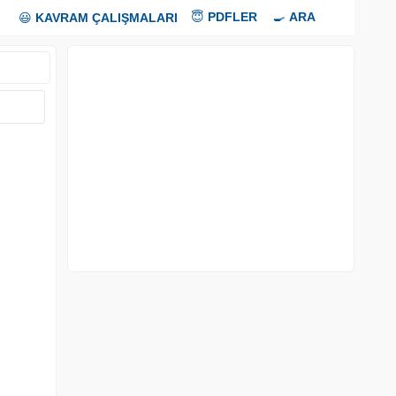
😇
PDFLER
🍳
ARA
😃
KAVRAM ÇALIŞMALARI