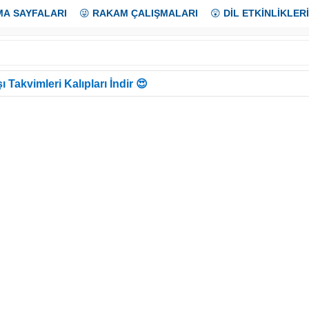
MA SAYFALARI
😜
RAKAM ÇALIŞMALARI
😲
DİL ETKİNLİKLERİ
ı Takvimleri Kalıpları İndir 😍