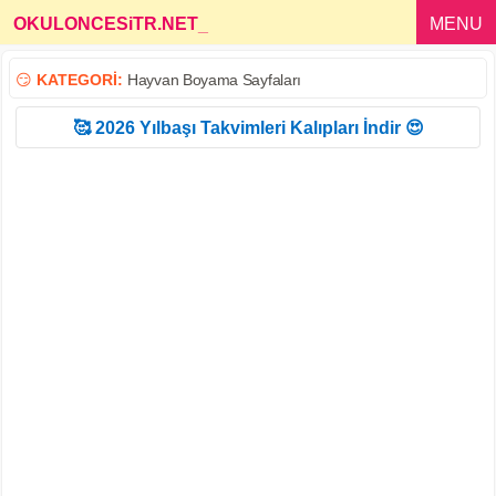
OKULONCESiTR.NET
_
MENU
😏
KATEGORİ:
Hayvan Boyama Sayfaları
🥰 2026 Yılbaşı Takvimleri Kalıpları İndir 😍