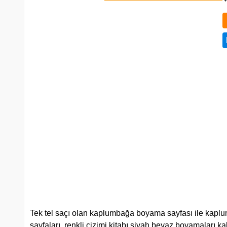
Tek tel saçı olan kaplumbağa boyama sayfası ile kap
sayfaları, renkli çizimi kitabı siyah beyaz boyamaları kal