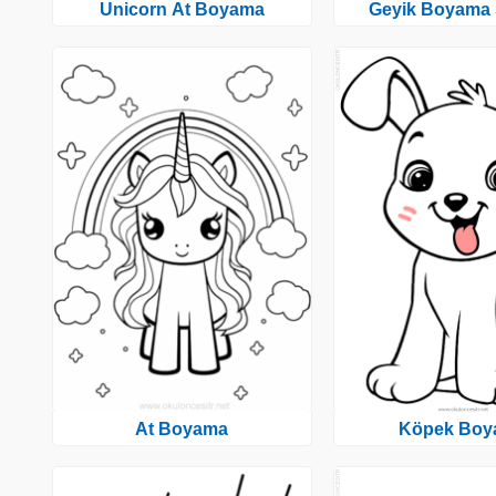
Unicorn At Boyama
Geyik Boyama 
At Boyama
Köpek Boy