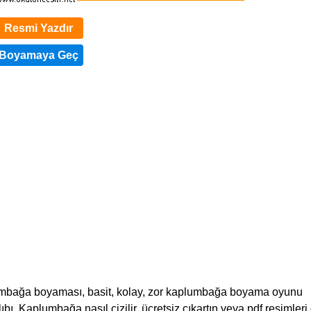
Resmi Yazdır
lumbağa boyaması, basit, kolay, zor kaplumbağa boyama oyunu
ıbı. Kaplumbağa nasıl çizilir, ücretsiz çıkartın veya pdf resimleri