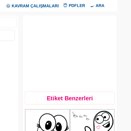
😇
PDFLER
🍳
ARA
😃
KAVRAM ÇALIŞMALARI
Etiket Benzerleri