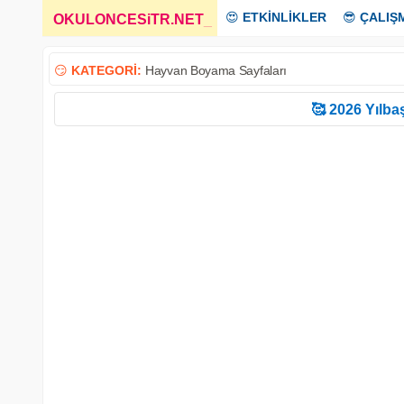
😍
ETKİNLİKLER
😎
ÇALIŞ
OKULONCESiTR.NET
_
😏
KATEGORİ:
Hayvan Boyama Sayfaları
🥰 2026 Yılbaş