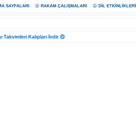
MA SAYFALARI
😜
RAKAM ÇALIŞMALARI
😲
DİL ETKİNLİKLERİ
ı Takvimleri Kalıpları İndir 😍