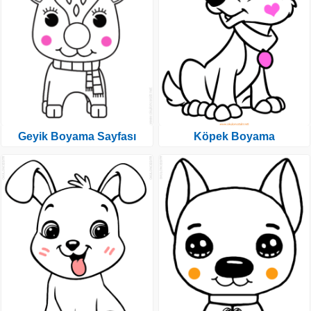
Geyik Boyama Sayfası
Köpek Boyama