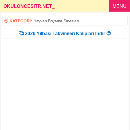
OKULONCESiTR.NET
_
MENU
😏
KATEGORİ:
Hayvan Boyama Sayfaları
🥰 2026 Yılbaşı Takvimleri Kalıpları İndir 😍