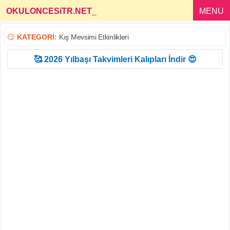
OKULONCESiTR.NET
_
MENU
😏
KATEGORİ:
Kış Mevsimi Etkinlikleri
🥰 2026 Yılbaşı Takvimleri Kalıpları İndir 😍