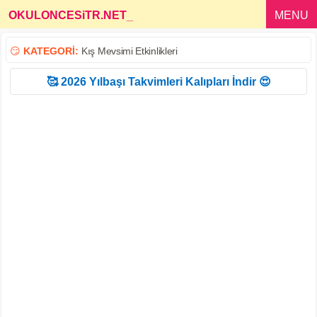
OKULONCESiTR.NET
_
MENU
😏
KATEGORİ:
Kış Mevsimi Etkinlikleri
🥰 2026 Yılbaşı Takvimleri Kalıpları İndir 😍