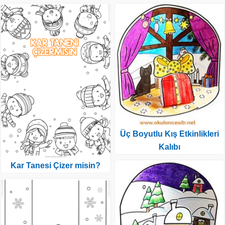
Üç Boyutlu Kış Etkinlikleri
Kalıbı
Kar Tanesi Çizer misin?